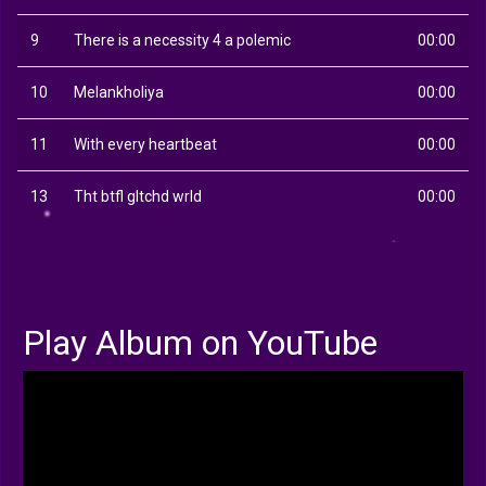
9
There is a necessity 4 a polemic
00:00
10
Melankholiya
00:00
11
With every heartbeat
00:00
13
Tht btfl gltchd wrld
00:00
Play Album on YouTube