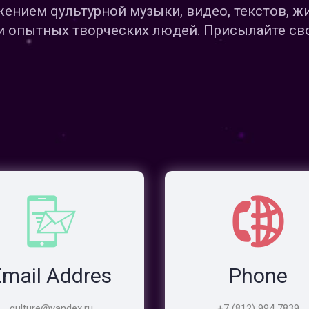
ением qультурной музыки, видео, текстов, ж
и опытных творческих людей. Присылайте сво
Email Addres
Phone
qulture@yandex.ru
+7 (812) 994 7839