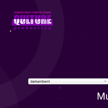
darkambient
Mu